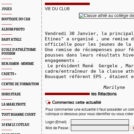
VIE DU CLUB
JUGES
BOUTIQUE DU CAR
ALBUM PHOTO
Vendredi
30 Janvier, la principal
Etines" a organisé , une remise d
BABY ATHLE
officielle pour les jeunes de la 
Une remise de récompenses pour fé
ECOLE D'ATHLÉTISME
POUSSIN
pousses dans leurs résultats hive
engagements .
BENJAMIN - MINIME
Le président René Gergele , Mar
cadre/entraîneur de la classe ath
CADETS +
Bousquet réfèrent EPS , étaient e
CENTRE DE FORMATION
Marilyne
les Réactions
HORS STADE
Commentez cette actualité
LA MABLYROTE
Pour commenter une actualité il faut posséder un compt
rubrique ci-dessous pour vous identifier ou vous crée
TOUT ROANNE COURT
Login (Email)
:
10 KM LE COTEAU
Mot de Passe
: