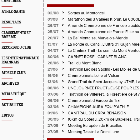
CANI CROSS
ATHLE-SANTE
>
02/08
Sorties au Montoncel
>
01/08
Marathon des 3 Vallées Kiprun, La 6000D
RÉSULTATS
Verticale d'Orcières, St Augustin
>
26/07
Amanda Championne de France au poids
>
25/07
Amanda Championne de France ELite au 
CLASSEMENTS ET
BAREME
>
20/07
La Bel'Montaise, Marvejols-Mende
>
13/07
La Ronde du Canal, L'Ultra 01, Gujan Mae
RECORDS DU CLUB
>
04/07
Le Chalma Trail - Le semi du Mont Ventoux 
Cublize - Les Passerelles de Monteynard - 
>
30/06
CARNET ROSE - CARNET BLANC
LES INTERNATIONAUX
Pralognon La Vanoise
>
ROANNAIS
28/06
Trail du Mont Blanc
>
21/06
Triathlon Lac des Sapins - Les Etoiles de 
AIDEZ LE CLUB
>
16/06
Championnats Loire et Volcan
>
13/06
Grand Trail du Saint Jacques by UTMB, La
ARCHIVES
d'Andrézieux-Bouthéon
>
08/06
UNE JOURNEE FRUCTUEUSE POUR LES
CHAMPIONNATS DE LA LOIRE A ANDRE
>
07/06
Triathlon de Villerest, la Forestière de St 
MÉDIATHÈQUE
Circuit de la Sure, Tour du Pays Roannai
>
06/06
Championnat d'Europe de Trail
ACTUALITÉS
>
03/06
CHAMPIONS AURA EQUIP'ATHLE
>
01/06
CANITRAIL DU CRRA RENAISON
EDITOS
>
30/05
10Km du Coteau, 20km de Bruxelles, Trail
Pilatrail
>
27/05
Meeting Européen de Bruxelles
>
27/05
Meeting Tassin La Demi Lune