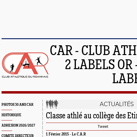
CAR - CLUB AT
2 LABELS OR 
LAB
ACTUALITÉS
PHOTOS 30 ANS CAR
Classe athlé au collège des Et
HISTORIQUE
ADHESION 2026/2027
Tweet
1 Février 2015 -
Le C.A.R
COMITE DIRECTEUR