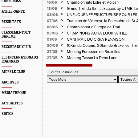
CANI CROSS
>
16/06
Championnats Loire et Volcan
>
13/06
Grand Trail du Saint Jacques by UTMB, La
ATHLE-SANTE
d'Andrézieux-Bouthéon
>
08/06
UNE JOURNEE FRUCTUEUSE POUR LES
CHAMPIONNATS DE LA LOIRE A ANDRE
>
07/06
Triathlon de Villerest, la Forestière de St 
RÉSULTATS
Circuit de la Sure, Tour du Pays Roannai
>
06/06
Championnat d'Europe de Trail
>
CLASSEMENTS ET
03/06
CHAMPIONS AURA EQUIP'ATHLE
BAREME
>
01/06
CANITRAIL DU CRRA RENAISON
>
30/05
10Km du Coteau, 20km de Bruxelles, Trail
RECORDS DU CLUB
Pilatrail
>
27/05
Meeting Européen de Bruxelles
>
LES INTERNATIONAUX
27/05
Meeting Tassin La Demi Lune
ROANNAIS
AIDEZ LE CLUB
ARCHIVES
MÉDIATHÈQUE
ACTUALITÉS
EDITOS