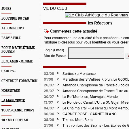
VIE DU CLUB
JUGES
BOUTIQUE DU CAR
les Réactions
ALBUM PHOTO
Commentez cette actualité
Pour commenter une actualité il faut posséder un compt
BABY ATHLE
rubrique ci-dessous pour vous identifier ou vous crée
ECOLE D'ATHLÉTISME
Login (Email)
:
POUSSIN
Mot de Passe
:
BENJAMIN - MINIME
CADETS +
>
02/08
Sorties au Montoncel
>
01/08
Marathon des 3 Vallées Kiprun, La 6000D
CENTRE DE FORMATION
Verticale d'Orcières, St Augustin
>
26/07
Amanda Championne de France au poids
>
25/07
Amanda Championne de France ELite au 
HORS STADE
>
20/07
La Bel'Montaise, Marvejols-Mende
LA MABLYROTE
>
13/07
La Ronde du Canal, L'Ultra 01, Gujan Mae
>
04/07
Le Chalma Trail - Le semi du Mont Ventoux 
TOUT ROANNE COURT
Cublize - Les Passerelles de Monteynard - 
>
30/06
CARNET ROSE - CARNET BLANC
Pralognon La Vanoise
>
28/06
Trail du Mont Blanc
10 KM LE COTEAU
>
21/06
Triathlon Lac des Sapins - Les Etoiles de 