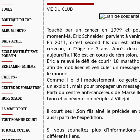
VIE DU CLUB
JUGES
BOUTIQUE DU CAR
Touché par un cancer en 1999 et po
ALBUM PHOTO
moment-là, Eric Schneider parvient à venir
BABY ATHLE
En 2011, c?'est second fils qui est att
cerveau, à l'?âge de 3 ans. Après deux 
ECOLE D'ATHLÉTISME
aujourd'hui Téo est en cours de rémission.
POUSSIN
Eric a relevé le défi de courir 18 marath
BENJAMIN - MINIME
afin de mobiliser et véhiculer un message
le monde .
CADETS +
Comme il le dit modestement , ce geste , 
un exploit , mais pour propager un messag
CENTRE DE FORMATION
Parti du centre anti-cancéreux de Marseille,
Lyon et achèvera son périple à Villejuif.
HORS STADE
LA MABLYROTE
Il court seul .Son fils aîné le précède en
aussi parti de l'expédition.
TOUT ROANNE COURT
Si vous souhaitez plus d'informations e
10 KM LE COTEAU
différents liens.