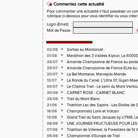
Commentez cette actualité
Pour commenter une actualité il faut posséder un compt
rubrique ci-dessous pour vous identifier ou vous crée
Login (Email)
:
Mot de Passe
:
>
02/08
Sorties au Montoncel
>
01/08
Marathon des 3 Vallées Kiprun, La 6000D
Verticale d'Orcières, St Augustin
>
26/07
Amanda Championne de France au poids
>
25/07
Amanda Championne de France ELite au 
>
20/07
La Bel'Montaise, Marvejols-Mende
>
13/07
La Ronde du Canal, L'Ultra 01, Gujan Mae
>
04/07
Le Chalma Trail - Le semi du Mont Ventoux 
Cublize - Les Passerelles de Monteynard - 
>
30/06
CARNET ROSE - CARNET BLANC
Pralognon La Vanoise
>
28/06
Trail du Mont Blanc
>
21/06
Triathlon Lac des Sapins - Les Etoiles de 
>
16/06
Championnats Loire et Volcan
>
13/06
Grand Trail du Saint Jacques by UTMB, La
d'Andrézieux-Bouthéon
>
08/06
UNE JOURNEE FRUCTUEUSE POUR LES
CHAMPIONNATS DE LA LOIRE A ANDRE
>
07/06
Triathlon de Villerest, la Forestière de St 
Circuit de la Sure, Tour du Pays Roannai
>
06/06
Championnat d'Europe de Trail