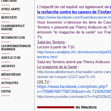
CANI CROSS
L?objectif de cet exploit est également de
ATHLE-SANTE
la recherche contre les cancers de l?enfan
https://www.facebook.com/Gueriduncancer.me
RÉSULTATS
Vous trouverez ci-dessous les liens du Cana
CLASSEMENTS ET
Terriens » présenté par Thierry Ardisson du 7/
BAREME
émission "le magazine de la santé" sur Fra
TV.
RECORDS DU CLUB
Salut les Terriens
:
LES INTERNATIONAUX
Lecture à partir de 7'10.
ROANNAIS
http://www.canalplus.fr/c-divertissement/pid33
terriens.html
AIDEZ LE CLUB
Salut les Terriens animé par Thierry Ardisson.
ARCHIVES
Le magazine de la Santé
:
http://www.allodocteurs.fr/actualite-sante-ca
MÉDIATHÈQUE
donner-de-l-espoir-12127.asp?1=15
.
OM TV
:
ACTUALITÉS
https://www.facebook.com/photo.php?
v=755887687758720&set=vb.715092585
EDITOS
http://www.youtube.com/watch?v=FqD92Bd
les Réactions