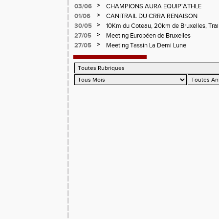
>
03/06
CHAMPIONS AURA EQUIP'ATHLE
>
01/06
CANITRAIL DU CRRA RENAISON
>
30/05
10Km du Coteau, 20km de Bruxelles, Trail
Pilatrail
>
27/05
Meeting Européen de Bruxelles
>
27/05
Meeting Tassin La Demi Lune