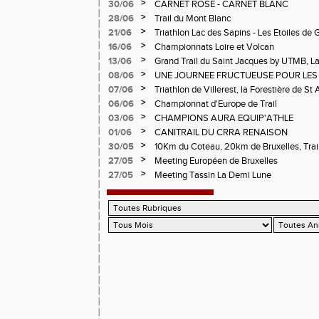
Cublize - Les Passerelles de Monteynard - 
>
30/06
CARNET ROSE - CARNET BLANC
Pralognon La Vanoise
>
28/06
Trail du Mont Blanc
>
21/06
Triathlon Lac des Sapins - Les Etoiles de 
>
16/06
Championnats Loire et Volcan
>
13/06
Grand Trail du Saint Jacques by UTMB, La
d'Andrézieux-Bouthéon
>
08/06
UNE JOURNEE FRUCTUEUSE POUR LES
CHAMPIONNATS DE LA LOIRE A ANDRE
>
07/06
Triathlon de Villerest, la Forestière de St 
Circuit de la Sure, Tour du Pays Roannai
>
06/06
Championnat d'Europe de Trail
>
03/06
CHAMPIONS AURA EQUIP'ATHLE
>
01/06
CANITRAIL DU CRRA RENAISON
>
30/05
10Km du Coteau, 20km de Bruxelles, Trail
Pilatrail
>
27/05
Meeting Européen de Bruxelles
>
27/05
Meeting Tassin La Demi Lune