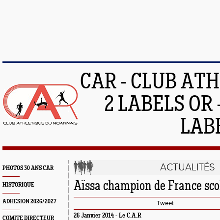
CAR - CLUB AT
2 LABELS OR 
LAB
ACTUALITÉS
PHOTOS 30 ANS CAR
Aïssa champion de France sco
HISTORIQUE
ADHESION 2026/2027
Tweet
26 Janvier 2014 -
Le C.A.R
COMITE DIRECTEUR