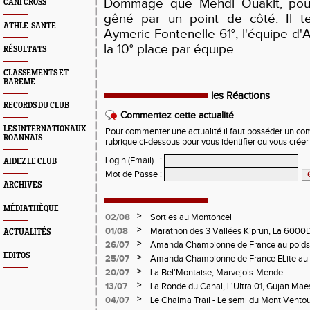
Dommage que Mehdi Ouakit, pourta
CANI CROSS
gêné par un point de côté. Il t
ATHLE-SANTE
Aymeric Fontenelle 61°, l'équipe d
la 10° place par équipe.
RÉSULTATS
CLASSEMENTS ET
BAREME
les Réactions
RECORDS DU CLUB
Commentez cette actualité
LES INTERNATIONAUX
Pour commenter une actualité il faut posséder un compt
ROANNAIS
rubrique ci-dessous pour vous identifier ou vous crée
Login (Email)
:
AIDEZ LE CLUB
Mot de Passe
:
ARCHIVES
MÉDIATHÈQUE
>
02/08
Sorties au Montoncel
>
01/08
Marathon des 3 Vallées Kiprun, La 6000D
ACTUALITÉS
Verticale d'Orcières, St Augustin
>
26/07
Amanda Championne de France au poids
EDITOS
>
25/07
Amanda Championne de France ELite au 
>
20/07
La Bel'Montaise, Marvejols-Mende
>
13/07
La Ronde du Canal, L'Ultra 01, Gujan Mae
>
04/07
Le Chalma Trail - Le semi du Mont Ventoux 