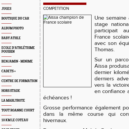
COMPETITION
JUGES
Une semaine 
BOUTIQUE DU CAR
stage nationa
ALBUM PHOTO
participait 
France scolai
BABY ATHLE
avec son équ
ECOLE D'ATHLÉTISME
Thomas.
POUSSIN
Sur un parco
BENJAMIN - MINIME
Aïssa produisa
dernier kilom
CADETS +
derniers adve
CENTRE DE FORMATION
vers la victoi
en confiance 
HORS STADE
échéances !
LA MABLYROTE
Grosse performance également pou
TOUT ROANNE COURT
dans la même course qui conf
hivernaux.
10 KM LE COTEAU