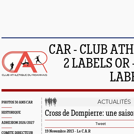
CAR - CLUB AT
2 LABELS OR 
LAB
ACTUALITÉS
PHOTOS 30 ANS CAR
Cross de Dompierre: une saiso
HISTORIQUE
ADHESION 2026/2027
Tweet
19 Novembre 2013 -
Le C.A.R
COMITE DIRECTEUR