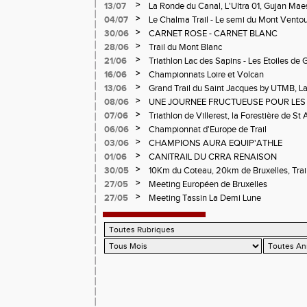
>
13/07
La Ronde du Canal, L'Ultra 01, Gujan Mae
>
04/07
Le Chalma Trail - Le semi du Mont Ventoux 
Cublize - Les Passerelles de Monteynard - 
>
30/06
CARNET ROSE - CARNET BLANC
Pralognon La Vanoise
>
28/06
Trail du Mont Blanc
>
21/06
Triathlon Lac des Sapins - Les Etoiles de 
>
16/06
Championnats Loire et Volcan
>
13/06
Grand Trail du Saint Jacques by UTMB, La
d'Andrézieux-Bouthéon
>
08/06
UNE JOURNEE FRUCTUEUSE POUR LES
CHAMPIONNATS DE LA LOIRE A ANDRE
>
07/06
Triathlon de Villerest, la Forestière de St 
Circuit de la Sure, Tour du Pays Roannai
>
06/06
Championnat d'Europe de Trail
>
03/06
CHAMPIONS AURA EQUIP'ATHLE
>
01/06
CANITRAIL DU CRRA RENAISON
>
30/05
10Km du Coteau, 20km de Bruxelles, Trail
Pilatrail
>
27/05
Meeting Européen de Bruxelles
>
27/05
Meeting Tassin La Demi Lune