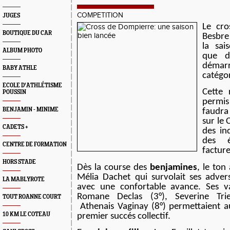
COMPETITION
JUGES
Le cro
BOUTIQUE DU CAR
Besbre
la sai
ALBUM PHOTO
que d
démarr
BABY ATHLE
catégor
ECOLE D'ATHLÉTISME
Cette 
POUSSIN
permis
BENJAMIN - MINIME
faudr
sur le 
CADETS +
des ind
des é
CENTRE DE FORMATION
facture
HORS STADE
Dès la course des
benjamines
, le ton
Mélia Dachet qui survolait ses adver
LA MABLYROTE
avec une confortable avance. Ses va
Romane Declas (3°), Severine Trie
TOUT ROANNE COURT
Athenais Vaginay (8°) permettaient a
10 KM LE COTEAU
premier succés collectif.