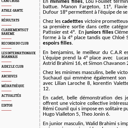
En
minimes filles
, Lou Fouillet termi
CANI CROSS
battue. Manon Fargeton, 11°, Flavie
ATHLE-SANTE
Dufour 18° permettent à l’équipe de se
RÉSULTATS
Chez les
cadetttes
victoire prometteus
sa première sortie dans cette catégo
CLASSEMENTS ET
Patissier est 4°.
En
juniors filles
Clémen
BAREME
forme à la 4° place tandis que Chloé 
espoirs filles
.
RECORDS DU CLUB
En benjamins, le meilleur du C.A.R e
LES INTERNATIONAUX
ROANNAIS
L’équipe prend la 4° place avec
Lucas
Astrid Brahimi 16, et Simon Chavanon 
AIDEZ LE CLUB
Chez les minimes masculins, belle victo
ARCHIVES
Suchaud qui emmène également son é
avec Lilian Laroche 8, korentin Valett
MÉDIATHÈQUE
12.
ACTUALITÉS
En cadet, belle démonstration des j
offrent une victoire collective intéres
EDITOS
Rémi Counil qui s impose en solitaire 
Hugo Vialleton 5, Theo Jonin 6.
En junior masculin, Walid Brahimi s im