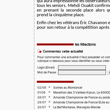
qui aura impressionné les observateurs
tous les seniors. Mehdi Ouakit confir
en prenant la seconde place alors q
prend la cinquième place.
Enfin chez les vétérans Éric Chavanon e
pour son retour à la compétition après
les Réactions
Commentez cette actualité
Pour commenter une actualité il faut posséder un compt
rubrique ci-dessous pour vous identifier ou vous crée
Login (Email)
:
Mot de Passe
:
>
02/08
Sorties au Montoncel
>
01/08
Marathon des 3 Vallées Kiprun, La 6000D
Verticale d'Orcières, St Augustin
>
26/07
Amanda Championne de France au poids
>
25/07
Amanda Championne de France ELite au 
>
20/07
La Bel'Montaise, Marvejols-Mende