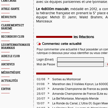
CANI CROSS
avec six équipes parisiennes et une lyonnaise
Le 4x800m masculin
, médaillé en 2012, a co
ATHLE-SANTE
la hiérarchie française en prenant la 5° place
équipe: Mehdi El Jamri, Walid Brahimi, A
RÉSULTATS
Manceaux
CLASSEMENTS ET
BAREME
les Réactions
RECORDS DU CLUB
Commentez cette actualité
LES INTERNATIONAUX
ROANNAIS
Pour commenter une actualité il faut posséder un compt
rubrique ci-dessous pour vous identifier ou vous crée
AIDEZ LE CLUB
Login (Email)
:
Mot de Passe
:
ARCHIVES
MÉDIATHÈQUE
>
02/08
Sorties au Montoncel
ACTUALITÉS
>
01/08
Marathon des 3 Vallées Kiprun, La 6000D
Verticale d'Orcières, St Augustin
>
26/07
Amanda Championne de France au poids
EDITOS
>
25/07
Amanda Championne de France ELite au 
>
20/07
La Bel'Montaise, Marvejols-Mende
>
13/07
La Ronde du Canal, L'Ultra 01, Gujan Mae
>