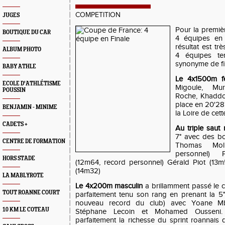
COMPETITION
JUGES
Pour la premièr
BOUTIQUE DU CAR
4 équipes en
résultat est tr
ALBUM PHOTO
4 équipes te
synonyme de fi
BABY ATHLE
Le 4x1500m f
ECOLE D'ATHLÉTISME
Migoule, Mur
POUSSIN
Roche, Khaddou
place en 20'28
BENJAMIN - MINIME
la Loire de cett
CADETS +
Au triple saut 
7° avec des b
CENTRE DE FORMATION
Thomas Moli
personnel) P
HORS STADE
(12m64, record personnel) Gérald Piot (1
(14m32)
LA MABLYROTE
Le 4x200m masculin
a brillamment passé le c
TOUT ROANNE COURT
parfaitement tenu son rang en prenant la 5° 
nouveau record du club) avec Yoane Mb
10 KM LE COTEAU
Stéphane Lecoin et Mohamed Ousseni. 
parfaitement la richesse du sprint roannais q