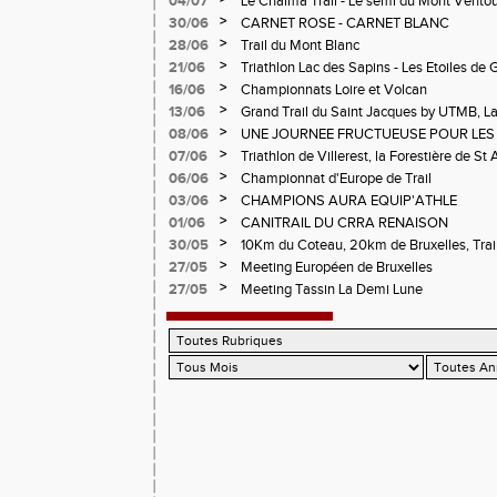
04/07
Le Chalma Trail - Le semi du Mont Ventoux 
Cublize - Les Passerelles de Monteynard - 
>
30/06
CARNET ROSE - CARNET BLANC
Pralognon La Vanoise
>
28/06
Trail du Mont Blanc
>
21/06
Triathlon Lac des Sapins - Les Etoiles de 
>
16/06
Championnats Loire et Volcan
>
13/06
Grand Trail du Saint Jacques by UTMB, La
d'Andrézieux-Bouthéon
>
08/06
UNE JOURNEE FRUCTUEUSE POUR LES
CHAMPIONNATS DE LA LOIRE A ANDRE
>
07/06
Triathlon de Villerest, la Forestière de St 
Circuit de la Sure, Tour du Pays Roannai
>
06/06
Championnat d'Europe de Trail
>
03/06
CHAMPIONS AURA EQUIP'ATHLE
>
01/06
CANITRAIL DU CRRA RENAISON
>
30/05
10Km du Coteau, 20km de Bruxelles, Trail
Pilatrail
>
27/05
Meeting Européen de Bruxelles
>
27/05
Meeting Tassin La Demi Lune