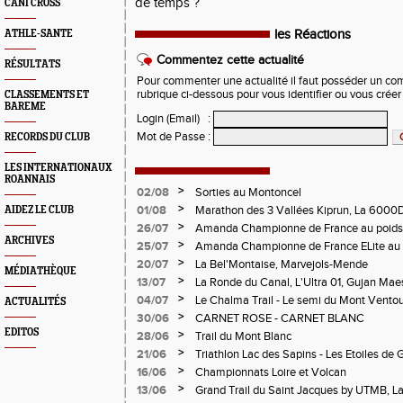
de temps ?
CANI CROSS
les Réactions
ATHLE-SANTE
Commentez cette actualité
RÉSULTATS
Pour commenter une actualité il faut posséder un compt
rubrique ci-dessous pour vous identifier ou vous crée
CLASSEMENTS ET
BAREME
Login (Email)
:
Mot de Passe
:
RECORDS DU CLUB
LES INTERNATIONAUX
ROANNAIS
>
02/08
Sorties au Montoncel
>
01/08
Marathon des 3 Vallées Kiprun, La 6000D
AIDEZ LE CLUB
Verticale d'Orcières, St Augustin
>
26/07
Amanda Championne de France au poids
ARCHIVES
>
25/07
Amanda Championne de France ELite au 
>
20/07
La Bel'Montaise, Marvejols-Mende
MÉDIATHÈQUE
>
13/07
La Ronde du Canal, L'Ultra 01, Gujan Mae
>
04/07
Le Chalma Trail - Le semi du Mont Ventoux 
ACTUALITÉS
Cublize - Les Passerelles de Monteynard - 
>
30/06
CARNET ROSE - CARNET BLANC
Pralognon La Vanoise
EDITOS
>
28/06
Trail du Mont Blanc
>
21/06
Triathlon Lac des Sapins - Les Etoiles de 
>
16/06
Championnats Loire et Volcan
>
13/06
Grand Trail du Saint Jacques by UTMB, La