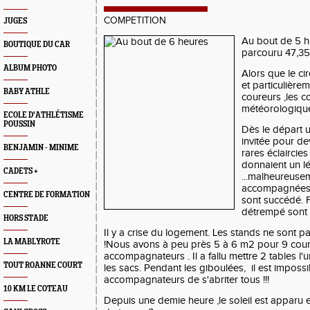
COMPETITION
JUGES
Au bout de 5 h 
BOUTIQUE DU CAR
parcouru 47,3
ALBUM PHOTO
Alors que le circ
et particulière
BABY ATHLE
coureurs ,les c
météorologique
ECOLE D'ATHLÉTISME
POUSSIN
Dès le départ u
invitée pour dev
BENJAMIN - MINIME
rares éclaircie
donnaient un lé
CADETS +
...malheureuse
accompagnées d
CENTRE DE FORMATION
sont succédé. 
détrempé sont 
HORS STADE
Il y a crise du logement. Les stands ne sont p
LA MABLYROTE
!Nous avons à peu près 5 à 6 m2 pour 9 cour
accompagnateurs . Il a fallu mettre 2 tables l'
TOUT ROANNE COURT
les sacs. Pendant les giboulées, il est impossi
accompagnateurs de s'abriter tous !!!
10 KM LE COTEAU
Depuis une demie heure ,le soleil est apparu 