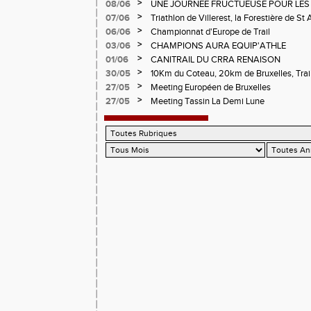
d'Andrézieux-Bouthéon
>
08/06
UNE JOURNEE FRUCTUEUSE POUR LES
CHAMPIONNATS DE LA LOIRE A ANDRE
>
07/06
Triathlon de Villerest, la Forestière de St 
Circuit de la Sure, Tour du Pays Roannai
>
06/06
Championnat d'Europe de Trail
>
03/06
CHAMPIONS AURA EQUIP'ATHLE
>
01/06
CANITRAIL DU CRRA RENAISON
>
30/05
10Km du Coteau, 20km de Bruxelles, Trail
Pilatrail
>
27/05
Meeting Européen de Bruxelles
>
27/05
Meeting Tassin La Demi Lune