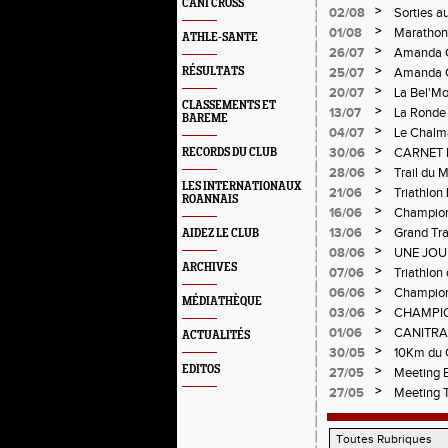
CANI CROSS
>
02/08
Sorties a
>
01/08
Marathon 
ATHLE-SANTE
Verticale
>
26/07
Amanda C
>
RÉSULTATS
25/07
Amanda C
>
20/07
La Bel'Mo
CLASSEMENTS ET
>
13/07
La Ronde 
BAREME
>
04/07
Le Chalma
Cublize -
>
30/06
CARNET 
RECORDS DU CLUB
Pralogno
>
28/06
Trail du 
LES INTERNATIONAUX
>
21/06
Triathlon
ROANNAIS
>
16/06
Championn
>
13/06
Grand Tra
AIDEZ LE CLUB
d'Andréz
>
08/06
UNE JOU
ARCHIVES
CHAMPIO
>
07/06
Triathlon 
Circuit d
>
06/06
Championn
MÉDIATHÈQUE
>
03/06
CHAMPIO
>
01/06
CANITRA
ACTUALITÉS
>
30/05
10Km du C
Pilatrail
EDITOS
>
27/05
Meeting E
>
27/05
Meeting 