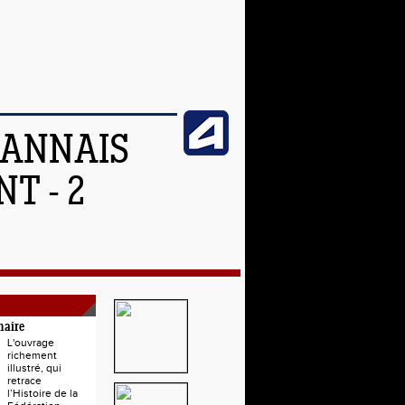
OANNAIS
T - 2
naire
L'ouvrage
richement
illustré, qui
retrace
l’Histoire de la