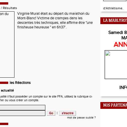
/
Résultats
d'Athlétisme.
Virginie Murat était au départ du marathon du
Mont-Blanc! Victime de crampes dans les
LA MABLYRO
descentes très techniques, elle affirme être "une
finisheuse heureuse " en 6h37'.
Samedi 8
M
ANN
les Réactions
INF
actualité
ité il faut posséder un compte sur le site FFA, utilisez la rubrique ci-
fier ou vous créer un compte.
NOS PARTENA
|
mot de passe oublié ?