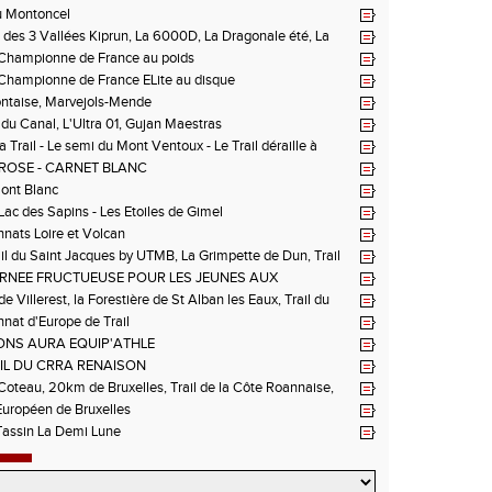
u Montoncel
des 3 Vallées Kiprun, La 6000D, La Dragonale été, La
 d'Orcières, St Augustin
hampionne de France au poids
hampionne de France ELite au disque
ntaise, Marvejols-Mende
du Canal, L'Ultra 01, Gujan Maestras
 Trail - Le semi du Mont Ventoux - Le Trail déraille à
 Les Passerelles de Monteynard - Triathlon de Vichy - Trail
ROSE - CARNET BLANC
n La Vanoise
Mont Blanc
 Lac des Sapins - Les Etoiles de Gimel
ats Loire et Volcan
il du Saint Jacques by UTMB, La Grimpette de Dun, Trail
ieux-Bouthéon
RNEE FRUCTUEUSE POUR LES JEUNES AUX
NNATS DE LA LOIRE A ANDREZIEUX
de Villerest, la Forestière de St Alban les Eaux, Trail du
e la Sure, Tour du Pays Roannais FSGT
at d'Europe de Trail
NS AURA EQUIP'ATHLE
IL DU CRRA RENAISON
oteau, 20km de Bruxelles, Trail de la Côte Roannaise,
uropéen de Bruxelles
Tassin La Demi Lune