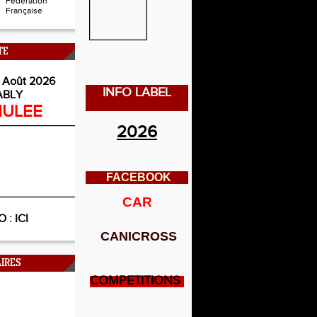
Fédération
Française
TE
 Août 2026
INFO LABEL
ABLY
ULEE
2026
FACEBOOK
CAR
O :
ICI
CANICROSS
IRES
COMPETITIONS