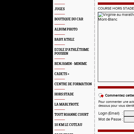
COURSE HORS STADE
JUGES
BOUTIQUE DU CAR
ALBUM PHOTO
BABY ATHLE
ECOLE D'ATHLÉTISME
POUSSIN
BENJAMIN - MINIME
CADETS +
CENTRE DE FORMATION
HORS STADE
Commentez cette 
Pour commenter une actual
LA MABLYROTE
dessous pour vous identi
Login (Email)
:
TOUT ROANNE COURT
Mot de Passe
:
10 KM LE COTEAU