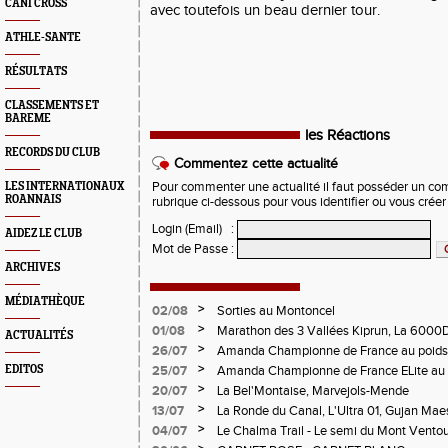
CANI CROSS
avec toutefois un beau dernier tour.
ATHLE-SANTE
RÉSULTATS
CLASSEMENTS ET
BAREME
les Réactions
RECORDS DU CLUB
Commentez cette actualité
LES INTERNATIONAUX
Pour commenter une actualité il faut posséder un compt
ROANNAIS
rubrique ci-dessous pour vous identifier ou vous crée
Login (Email)
:
AIDEZ LE CLUB
Mot de Passe
:
ARCHIVES
MÉDIATHÈQUE
>
02/08
Sorties au Montoncel
>
01/08
Marathon des 3 Vallées Kiprun, La 6000D
ACTUALITÉS
Verticale d'Orcières, St Augustin
>
26/07
Amanda Championne de France au poids
>
EDITOS
25/07
Amanda Championne de France ELite au 
>
20/07
La Bel'Montaise, Marvejols-Mende
>
13/07
La Ronde du Canal, L'Ultra 01, Gujan Mae
>
04/07
Le Chalma Trail - Le semi du Mont Ventoux 
Cublize - Les Passerelles de Monteynard - 