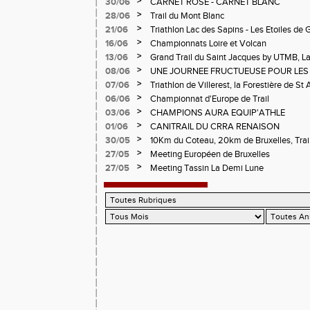
>
30/06
CARNET ROSE - CARNET BLANC
Pralognon La Vanoise
>
28/06
Trail du Mont Blanc
>
21/06
Triathlon Lac des Sapins - Les Etoiles de 
>
16/06
Championnats Loire et Volcan
>
13/06
Grand Trail du Saint Jacques by UTMB, La
d'Andrézieux-Bouthéon
>
08/06
UNE JOURNEE FRUCTUEUSE POUR LES
CHAMPIONNATS DE LA LOIRE A ANDRE
>
07/06
Triathlon de Villerest, la Forestière de St 
Circuit de la Sure, Tour du Pays Roannai
>
06/06
Championnat d'Europe de Trail
>
03/06
CHAMPIONS AURA EQUIP'ATHLE
>
01/06
CANITRAIL DU CRRA RENAISON
>
30/05
10Km du Coteau, 20km de Bruxelles, Trail
Pilatrail
>
27/05
Meeting Européen de Bruxelles
>
27/05
Meeting Tassin La Demi Lune