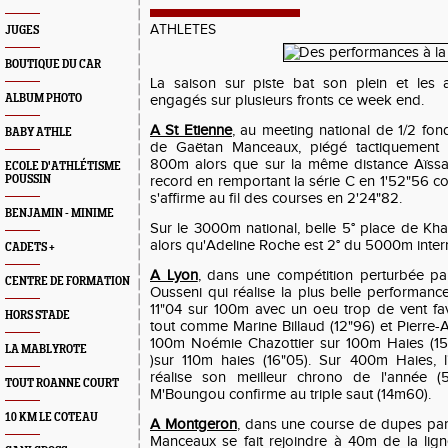
ATHLETES
JUGES
BOUTIQUE DU CAR
La saison sur piste bat son plein et les a
ALBUM PHOTO
engagés sur plusieurs fronts ce week end.
A St Etienne
, au meeting national de 1/2 fon
BABY ATHLE
de Gaëtan Manceaux, piégé tactiquement 
800m alors que sur la même distance Aïssa
ECOLE D'ATHLÉTISME
POUSSIN
record en remportant la série C en 1'52"56 
s'affirme au fil des courses en 2'24"82.
BENJAMIN - MINIME
Sur le 3000m national, belle 5° place de Kh
alors qu'Adeline Roche est 2° du 5000m inter
CADETS +
A Lyon
, dans une compétition perturbée pa
CENTRE DE FORMATION
Ousseni qui réalise la plus belle performan
11"04 sur 100m avec un oeu trop de vent f
HORS STADE
tout comme Marine Billaud (12"96) et Pierre-
100m Noémie Chazottier sur 100m Haies (15
LA MABLYROTE
)sur 110m haies (16"05). Sur 400m Haies, l
réalise son meilleur chrono de l'année 
TOUT ROANNE COURT
M'Boungou confirme au triple saut (14m60).
10 KM LE COTEAU
A Montgeron
, dans une course de dupes part
Manceaux se fait rejoindre à 40m de la lig