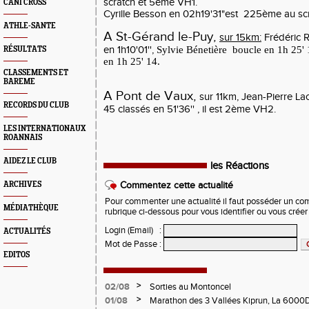
scratch et 5ème VH1.
CANI CROSS
Cyrille Besson en 02h19'31"est 225ème au scr
ATHLE-SANTE
A St-Gérand le-Puy,
sur 15km:
Frédéric 
en 1h10'01'',
Sylvie Bénetière boucle en 1h 25
RÉSULTATS
en 1h 25' 14.
CLASSEMENTS ET
BAREME
A Pont de Vaux,
sur 11km, Jean-Pierre L
RECORDS DU CLUB
45 classés en 51'36'' , il est 2ème VH2.
LES INTERNATIONAUX
ROANNAIS
AIDEZ LE CLUB
les Réactions
ARCHIVES
Commentez cette actualité
Pour commenter une actualité il faut posséder un compt
MÉDIATHÈQUE
rubrique ci-dessous pour vous identifier ou vous crée
Login (Email)
:
ACTUALITÉS
Mot de Passe
:
EDITOS
>
02/08
Sorties au Montoncel
>
01/08
Marathon des 3 Vallées Kiprun, La 6000D