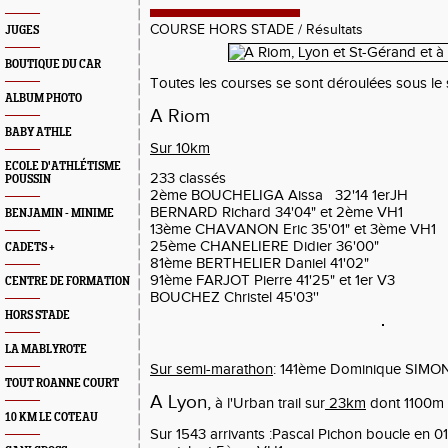
COURSE HORS STADE
/
Résultats
JUGES
BOUTIQUE DU CAR
Toutes les courses se sont déroulées sous le so
ALBUM PHOTO
A Riom
BABY ATHLE
Sur 10km
ECOLE D'ATHLÉTISME
233 classés
POUSSIN
2ème BOUCHELIGA Aissa 32
BERNARD Richard 34'04" et 2ème VH1
BENJAMIN - MINIME
13ème CHAVANON Eric 35'01" et 3ème VH1
25ème CHANELIERE Didier 36'00"
CADETS +
81ème BERTHELIER Daniel 41'02"
91ème FARJOT Pierre 41'25" e
CENTRE DE FORMATION
BOUCHEZ Christel 45'03''
HORS STADE
LA MABLYROTE
Sur semi-marathon
: 141ème Dominique SIMO
TOUT ROANNE COURT
A Lyon,
à l'Urban trail sur
23km
dont 1100m 
10 KM LE COTEAU
Sur 1543 arrivants :Pascal Pichon boucle en 0