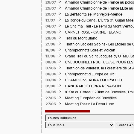
Verticale d'Orcières, St Augustin
>
26/07
Amanda Championne de France au poids
>
25/07
Amanda Championne de France ELite au 
>
20/07
La Bel'Montaise, Marvejols-Mende
>
13/07
La Ronde du Canal, L'Ultra 01, Gujan Mae
>
04/07
Le Chalma Trail - Le semi du Mont Ventoux 
Cublize - Les Passerelles de Monteynard - 
>
30/06
CARNET ROSE - CARNET BLANC
Pralognon La Vanoise
>
28/06
Trail du Mont Blanc
>
21/06
Triathlon Lac des Sapins - Les Etoiles de 
>
16/06
Championnats Loire et Volcan
>
13/06
Grand Trail du Saint Jacques by UTMB, La
d'Andrézieux-Bouthéon
>
08/06
UNE JOURNEE FRUCTUEUSE POUR LES
CHAMPIONNATS DE LA LOIRE A ANDRE
>
07/06
Triathlon de Villerest, la Forestière de St 
Circuit de la Sure, Tour du Pays Roannai
>
06/06
Championnat d'Europe de Trail
>
03/06
CHAMPIONS AURA EQUIP'ATHLE
>
01/06
CANITRAIL DU CRRA RENAISON
>
30/05
10Km du Coteau, 20km de Bruxelles, Trail
Pilatrail
>
27/05
Meeting Européen de Bruxelles
>
27/05
Meeting Tassin La Demi Lune