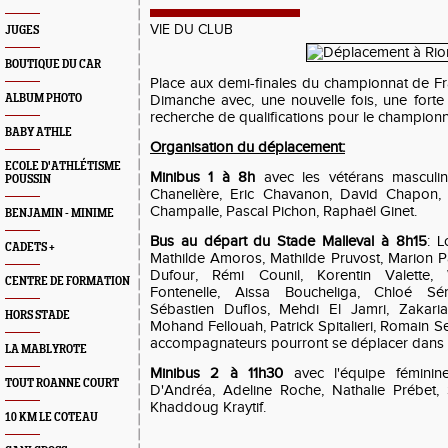
VIE DU CLUB
JUGES
BOUTIQUE DU CAR
Place aux demi-finales du championnat de F
ALBUM PHOTO
Dimanche avec, une nouvelle fois, une forte
recherche de qualifications pour le championn
BABY ATHLE
Organisation du déplacement:
ECOLE D'ATHLÉTISME
Minibus 1 à 8h
avec les vétérans masculin
POUSSIN
Chanelière, Eric Chavanon, David Chapon, 
Champalle, Pascal Pichon, Raphaël Ginet.
BENJAMIN - MINIME
Bus au départ du Stade Malleval à 8h15
: L
CADETS +
Mathilde Amoros, Mathilde Pruvost, Marion Pa
Dufour, Rémi Counil, Korentin Valette, 
CENTRE DE FORMATION
Fontenelle, Aissa Boucheliga, Chloé Sé
Sébastien Duflos, Mehdi El Jamri, Zakaria
HORS STADE
Mohand Fellouah, Patrick Spitalieri, Romain Se
accompagnateurs pourront se déplacer dans 
LA MABLYROTE
Minibus 2 à 11h30
avec l'équipe féminin
TOUT ROANNE COURT
D'Andréa, Adeline Roche, Nathalie Prébet,
Khaddoug Kraytif.
10 KM LE COTEAU