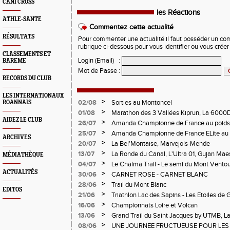
CANI CROSS
les Réactions
ATHLE-SANTE
Commentez cette actualité
RÉSULTATS
Pour commenter une actualité il faut posséder un compt
rubrique ci-dessous pour vous identifier ou vous crée
CLASSEMENTS ET
Login (Email)
:
BAREME
Mot de Passe
:
RECORDS DU CLUB
LES INTERNATIONAUX
>
02/08
Sorties au Montoncel
ROANNAIS
>
01/08
Marathon des 3 Vallées Kiprun, La 6000D
AIDEZ LE CLUB
Verticale d'Orcières, St Augustin
>
26/07
Amanda Championne de France au poids
>
25/07
Amanda Championne de France ELite au 
ARCHIVES
>
20/07
La Bel'Montaise, Marvejols-Mende
>
13/07
La Ronde du Canal, L'Ultra 01, Gujan Mae
MÉDIATHÈQUE
>
04/07
Le Chalma Trail - Le semi du Mont Ventoux 
Cublize - Les Passerelles de Monteynard - 
ACTUALITÉS
>
30/06
CARNET ROSE - CARNET BLANC
Pralognon La Vanoise
>
28/06
Trail du Mont Blanc
EDITOS
>
21/06
Triathlon Lac des Sapins - Les Etoiles de 
>
16/06
Championnats Loire et Volcan
>
13/06
Grand Trail du Saint Jacques by UTMB, La
d'Andrézieux-Bouthéon
>
08/06
UNE JOURNEE FRUCTUEUSE POUR LES