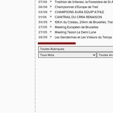
CHAMPIONNATS DE LA LOIRE A ANDRE
>
07/06
Triathlon de Villerest, la Forestière de St 
Circuit de la Sure, Tour du Pays Roannai
>
06/06
Championnat d'Europe de Trail
>
03/06
CHAMPIONS AURA EQUIP'ATHLE
>
01/06
CANITRAIL DU CRRA RENAISON
>
30/05
10Km du Coteau, 20km de Bruxelles, Trail
Pilatrail
>
27/05
Meeting Européen de Bruxelles
>
27/05
Meeting Tassin La Demi Lune
>
26/05
Les Gendarmes et Les Voleurs du Temps