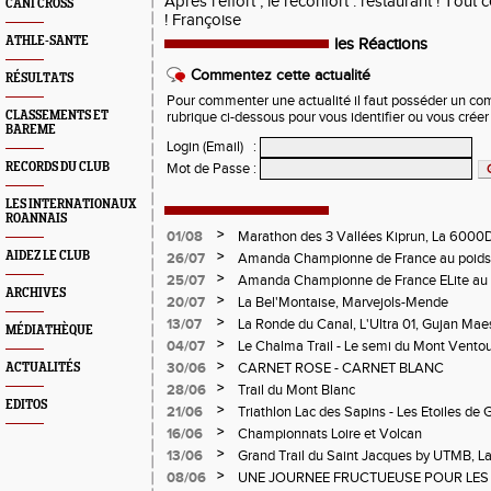
Après l’effort , le réconfort : restaurant ! Tou
CANI CROSS
! Françoise
ATHLE-SANTE
les Réactions
Commentez cette actualité
RÉSULTATS
Pour commenter une actualité il faut posséder un compt
CLASSEMENTS ET
rubrique ci-dessous pour vous identifier ou vous crée
BAREME
Login (Email)
:
RECORDS DU CLUB
Mot de Passe
:
LES INTERNATIONAUX
ROANNAIS
>
01/08
Marathon des 3 Vallées Kiprun, La 6000D
Verticale d'Orcières, St Augustin
>
AIDEZ LE CLUB
26/07
Amanda Championne de France au poids
>
25/07
Amanda Championne de France ELite au 
ARCHIVES
>
20/07
La Bel'Montaise, Marvejols-Mende
>
13/07
La Ronde du Canal, L'Ultra 01, Gujan Mae
MÉDIATHÈQUE
>
04/07
Le Chalma Trail - Le semi du Mont Ventoux 
Cublize - Les Passerelles de Monteynard - 
>
30/06
CARNET ROSE - CARNET BLANC
ACTUALITÉS
Pralognon La Vanoise
>
28/06
Trail du Mont Blanc
EDITOS
>
21/06
Triathlon Lac des Sapins - Les Etoiles de 
>
16/06
Championnats Loire et Volcan
>
13/06
Grand Trail du Saint Jacques by UTMB, La
d'Andrézieux-Bouthéon
>
08/06
UNE JOURNEE FRUCTUEUSE POUR LES