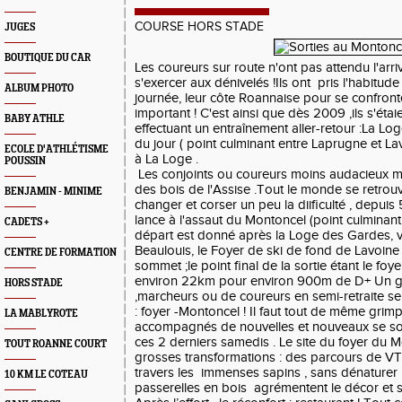
COURSE HORS STADE
JUGES
BOUTIQUE DU CAR
Les coureurs sur route n'ont pas attendu l'arri
s'exercer aux dénivelés !Ils ont pris l'habitude
ALBUM PHOTO
journée, leur côte Roannaise pour se confront
important ! C'est ainsi que dès 2009 ,ils s'étai
BABY ATHLE
effectuant un entraînement aller-retour :La Lo
du jour ( point culminant entre Laprugne et Lav
ECOLE D'ATHLÉTISME
à La Lo
POUSSIN
Les conjoints ou coureurs moins audacieux m
des bois de l'Assise .Tout le monde se retrouv
BENJAMIN - MINIME
changer et corser un peu la diificulté , depuis
lance à l'assaut du Montoncel (point culminant 
CADETS +
départ est donné après la Loge des Gardes, v
Beaulouis, le Foyer de ski de fond de Lavoine e
CENTRE DE FORMATION
sommet ;le point final de la sortie étant le foye
environ 22km pour environ 900m de D+ Un 
HORS STADE
,marcheurs ou de coureurs en semi-retraite se 
: foyer -Montoncel ! Il faut tout de même grimp
LA MABLYROTE
accompagnés de nouvelles et nouveaux se son
ces 2 derniers samedis . Le site du foyer du 
TOUT ROANNE COURT
grosses transformations : des parcours de VT
travers les immenses sapins , sans dénaturer 
10 KM LE COTEAU
passerelles en bois agrémentent le décor et s’