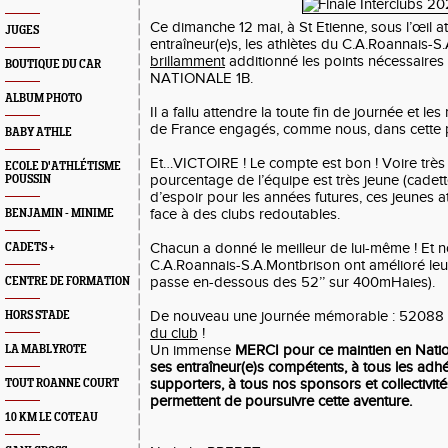
Ce dimanche 12 mai, à St Etienne, sous l’œil at
JUGES
entraîneur(e)s, les athlètes du C.A.Roannais-S
brillamment
additionné les points nécessaire
BOUTIQUE DU CAR
NATIONALE 1B.
ALBUM PHOTO
Il a fallu attendre la toute fin de journée et les
de France engagés, comme nous, dans cette 
BABY ATHLE
Et…VICTOIRE ! Le compte est bon ! Voire très 
ECOLE D'ATHLÉTISME
pourcentage de l’équipe est très jeune (cadet
POUSSIN
d’espoir pour les années futures, ces jeunes a
face à des clubs redoutables.
BENJAMIN - MINIME
Chacun a donné le meilleur de lui-même ! Et 
CADETS +
C.A.Roannais-S.A.Montbrison ont amélioré le
passe en-dessous des 52’’ sur 400mHaies).
CENTRE DE FORMATION
De nouveau une journée mémorable : 52088 
HORS STADE
du club
!
Un immense
MERCI pour ce maintien en Natio
LA MABLYROTE
ses entraîneur(e)s compétents, à tous les adhé
supporters, à tous nos sponsors et collectivités
TOUT ROANNE COURT
permettent de poursuivre cette aventure.
10 KM LE COTEAU