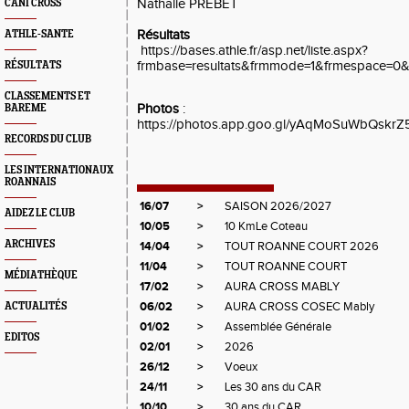
Nathalie PREBET
CANI CROSS
Résultats
ATHLE-SANTE
https://bases.athle.fr/asp.net/liste.aspx?
frmbase=resultats&frmmode=1&frmespace=0
RÉSULTATS
CLASSEMENTS ET
Photos
:
BAREME
https://photos.app.goo.gl/yAqMoSuWbQskrZ
RECORDS DU CLUB
LES INTERNATIONAUX
ROANNAIS
16/07
>
SAISON 2026/2027
AIDEZ LE CLUB
10/05
>
10 KmLe Coteau
ARCHIVES
14/04
>
TOUT ROANNE COURT 2026
11/04
>
TOUT ROANNE COURT
MÉDIATHÈQUE
17/02
>
AURA CROSS MABLY
06/02
>
AURA CROSS COSEC Mably
ACTUALITÉS
01/02
>
Assemblée Générale
EDITOS
02/01
>
2026
26/12
>
Voeux
24/11
>
Les 30 ans du CAR
10/10
>
30 ans du CAR