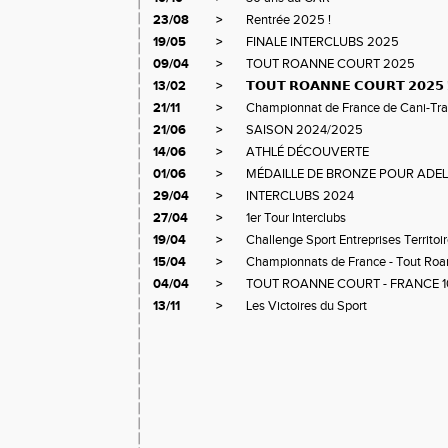
23/08
>
Rentrée 2025 !
19/05
>
FINALE INTERCLUBS 2025
09/04
>
TOUT ROANNE COURT 2025
13/02
>
𝗧𝗢𝗨𝗧 𝗥𝗢𝗔𝗡𝗡𝗘 𝗖𝗢𝗨𝗥𝗧 𝟮𝟬𝟮𝟱 
21/11
>
Championnat de France de Cani-Trai
21/06
>
SAISON 2024/2025
14/06
>
ATHLÉ DÉCOUVERTE
01/06
>
MÉDAILLE DE BRONZE POUR ADELI
29/04
>
INTERCLUBS 2024
27/04
>
1er Tour Interclubs
19/04
>
Challenge Sport Entreprises Territoi
15/04
>
Championnats de France - Tout Roan
04/04
>
TOUT ROANNE COURT - FRANCE 
13/11
>
Les Victoires du Sport