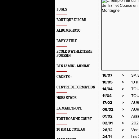
JUGES
BOUTIQUE DU CAR
ALBUM PHOTO
BABY ATHLE
ECOLE D'ATHLÉTISME
POUSSIN
BENJAMIN - MINIME
16/07
>
SAI
CADETS +
10/05
>
10 
CENTRE DE FORMATION
14/04
>
TOU
11/04
>
TOU
HORS STADE
17/02
>
AUR
LA MABLYROTE
06/02
>
AUR
01/02
>
Ass
TOUT ROANNE COURT
02/01
>
202
10 KM LE COTEAU
26/12
>
Voe
24/11
>
Les 