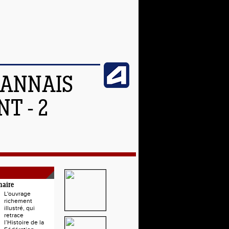
OANNAIS
T - 2
naire
L'ouvrage
richement
illustré, qui
retrace
l’Histoire de la