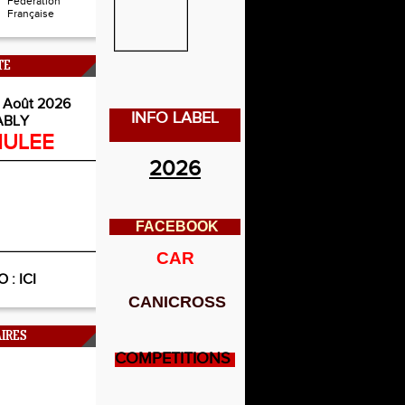
Fédération
Française
TE
 Août 2026
INFO LABEL
ABLY
ULEE
2026
FACEBOOK
CAR
O :
ICI
CANICROSS
IRES
COMPETITIONS