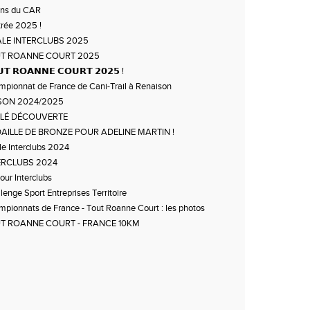
ans du CAR
rée 2025 !
ALE INTERCLUBS 2025
T ROANNE COURT 2025
𝗧 𝗥𝗢𝗔𝗡𝗡𝗘 𝗖𝗢𝗨𝗥𝗧 𝟮𝟬𝟮𝟱 !
pionnat de France de Cani-Trail à Renaison
SON 2024/2025
LÉ DÉCOUVERTE
AILLE DE BRONZE POUR ADELINE MARTIN !
le Interclubs 2024
ERCLUBS 2024
Tour Interclubs
lenge Sport Entreprises Territoire
pionnats de France - Tout Roanne Court : les photos
T ROANNE COURT - FRANCE 10KM