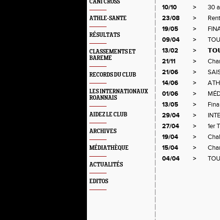
CANI CROSS
10/10
>
30 
23/08
>
Rent
ATHLE-SANTE
19/05
>
FIN
RÉSULTATS
09/04
>
TOU
13/02
>
𝗧𝗢
CLASSEMENTS ET
BAREME
21/11
>
Cham
21/06
>
SAI
RECORDS DU CLUB
14/06
>
ATH
LES INTERNATIONAUX
01/06
>
MÉD
ROANNAIS
13/05
>
Fina
AIDEZ LE CLUB
29/04
>
INT
27/04
>
1er 
ARCHIVES
19/04
>
Chal
15/04
>
Cham
MÉDIATHÈQUE
04/04
>
TOU
ACTUALITÉS
EDITOS