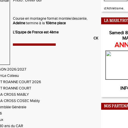
Photo : Olivier Gui
d'Athlétisme.
Course en montagne format montée/descente,
LA MABLYRO
Adeline
termine à la
10ème place
L'Equipe de France est 4ème
Samedi 8
M
CK
ANN
SON 2026/2027
KmLe Coteau
T ROANNE COURT 2026
INF
T ROANNE COURT
A CROSS MABLY
A CROSS COSEC Mably
NOS PARTENA
emblée Générale
6
ux
30 ans du CAR