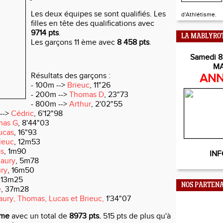
Les deux équipes se sont qualifiés. Les
d'Athlétisme.
filles en tête des qualifications avec
9714 pts
.
LA MABLYRO
Les garçons 11 ème avec
8 458 pts
.
Samedi 8
M
Résultats des garçons :
ANN
- 100m -->
Brieuc
, 11"26
- 200m
-->
Thomas
D
, 23"73
- 800m
-->
Arthur
, 2'02"55
-->
Cédric
, 6'12"98
mas G
, 8'44"03
ucas
, 16"93
ieuc
, 12m53
s
, 1m90
INF
aury
, 5m78
ry
, 16m50
, 13m25
NOS PARTENA
e
, 37m28
ury, Thomas, Lucas et Brieuc,
1'34"07
ème
avec un total de
8973 pts.
515 pts de plus qu'à