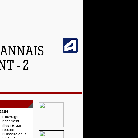
OANNAIS
T - 2
naire
L'ouvrage
richement
illustré, qui
retrace
l’Histoire de la