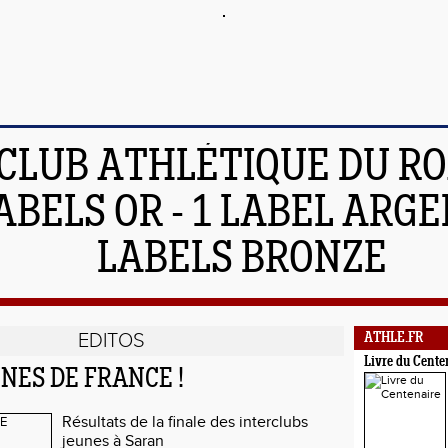
 CLUB ATHLÉTIQUE DU R
ABELS OR - 1 LABEL ARGEN
LABELS BRONZE
EDITOS
ATHLE.FR
Livre du Cente
ES DE FRANCE !
Résultats de la finale des interclubs
jeunes à Saran