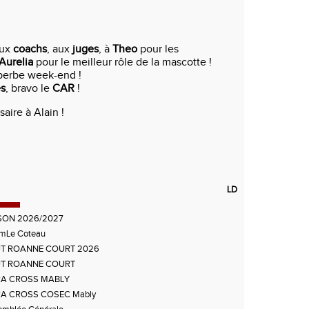
aux
coachs
, aux
juges
, à
Theo
pour les
Aurelia
pour le meilleur rôle de la mascotte !
perbe week-end !
es
, bravo le
CAR
!
aire à Alain !
LD
SON 2026/2027
KmLe Coteau
T ROANNE COURT 2026
T ROANNE COURT
A CROSS MABLY
A CROSS COSEC Mably