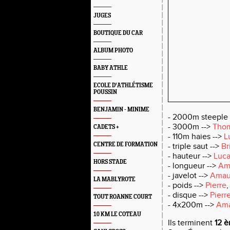
JUGES
BOUTIQUE DU CAR
ALBUM PHOTO
BABY ATHLE
ECOLE D'ATHLÉTISME
POUSSIN
BENJAMIN - MINIME
- 2000m steeple
- 3000m
-->
Tho
CADETS +
- 110m haies
-->
L
CENTRE DE FORMATION
- triple saut
-->
Br
- hauteur
-->
Luca
HORS STADE
- longueur
-->
Am
- javelot
-->
Amau
LA MABLYROTE
- poids
-->
Pierre
- disque
-->
Pierr
TOUT ROANNE COURT
- 4x200m
-->
Ama
10 KM LE COTEAU
Ils terminent
12 