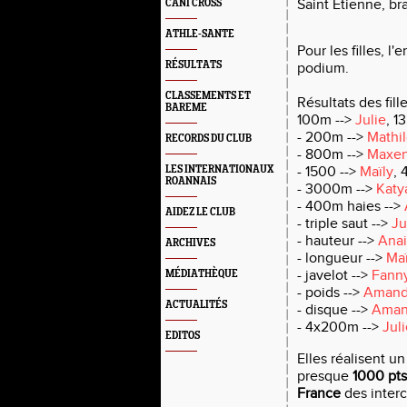
Saint Étienne, br
CANI CROSS
ATHLE-SANTE
Pour les filles, l'
RÉSULTATS
podium.
CLASSEMENTS ET
Résultats des fille
BAREME
100m -->
Julie
, 1
- 200m
-->
Mathi
RECORDS DU CLUB
- 800m
-->
Maxe
LES INTERNATIONAUX
- 1500
-->
Maïly
, 
ROANNAIS
- 3000m
-->
Katy
- 400m haies
-->
AIDEZ LE CLUB
- triple saut
-->
Ju
- hauteur
-->
Anai
ARCHIVES
- longueur
-->
Maï
- javelot
-->
Fann
MÉDIATHÈQUE
- poids
-->
Aman
ACTUALITÉS
- disque
-->
Aman
- 4x200m
-->
Juli
EDITOS
Elles réalisent u
presque
1000 pts
France
des interc