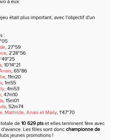
avo à eux
enjeu était plus important, avec l'objectif d'un
s :
3"05
lde
, 27"59
nce
, 2'28"56
4'49"25
a
, 10'14"21
Anais
, 65"86
lie
, 11m20
s
, 1m55
ly
, 4m53
y
, 47m10
da
, 15m01
da
, 52m74
e, Mathilde, Anais et Maïly
, 1'47"70
n totale de
10 629 pts
et elles terminent 1ère avec
d'avance. Les filles sont donc
championne de
lubs jeunes promotions !