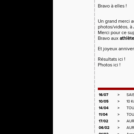
Bravo à elles !
Un grand merci 
photos/vidéos, à
Merci pour ce su
Bravo aux
athlèt
Et joyeux annivers
Résultats
ici
!
Photos
ici
!
16/07
>
SAI
10/05
>
10 
14/04
>
TOU
11/04
>
TOU
17/02
>
AUR
06/02
>
AUR