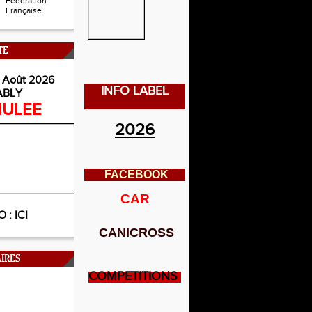
Fédération
Française
TE
 Août 2026
INFO LABEL
ABLY
ULEE
2026
FACEBOOK
CAR
O :
ICI
CANICROSS
IRES
COMPETITIONS