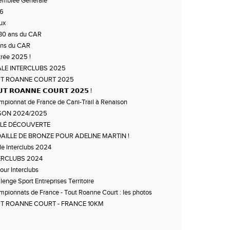
emblée Générale
6
ux
30 ans du CAR
ans du CAR
rée 2025 !
ALE INTERCLUBS 2025
T ROANNE COURT 2025
𝗧 𝗥𝗢𝗔𝗡𝗡𝗘 𝗖𝗢𝗨𝗥𝗧 𝟮𝟬𝟮𝟱 !
pionnat de France de Cani-Trail à Renaison
SON 2024/2025
LÉ DÉCOUVERTE
AILLE DE BRONZE POUR ADELINE MARTIN !
le Interclubs 2024
ERCLUBS 2024
Tour Interclubs
lenge Sport Entreprises Territoire
pionnats de France - Tout Roanne Court : les photos
T ROANNE COURT - FRANCE 10KM