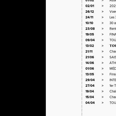
01/02
>
Ass
02/01
>
202
26/12
>
Voe
24/11
>
Les 
10/10
>
30 
23/08
>
Rent
19/05
>
FIN
09/04
>
TOU
13/02
>
𝗧𝗢
21/11
>
Cham
21/06
>
SAI
14/06
>
ATH
01/06
>
MÉD
13/05
>
Fina
29/04
>
INT
27/04
>
1er 
19/04
>
Chal
15/04
>
Cham
04/04
>
TOU