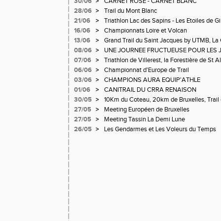
30/06
>
CARNET ROSE - CARNET BLANC
Pralognon La Vanoise
28/06
>
Trail du Mont Blanc
21/06
>
Triathlon Lac des Sapins - Les Etoiles de G
16/06
>
Championnats Loire et Volcan
13/06
>
Grand Trail du Saint Jacques by UTMB, La 
d'Andrézieux-Bouthéon
08/06
>
UNE JOURNEE FRUCTUEUSE POUR LES 
CHAMPIONNATS DE LA LOIRE A ANDRE
07/06
>
Triathlon de Villerest, la Forestière de St A
Circuit de la Sure, Tour du Pays Roannais
06/06
>
Championnat d'Europe de Trail
03/06
>
CHAMPIONS AURA EQUIP'ATHLE
01/06
>
CANITRAIL DU CRRA RENAISON
30/05
>
10Km du Coteau, 20km de Bruxelles, Trail 
Pilatrail
27/05
>
Meeting Européen de Bruxelles
27/05
>
Meeting Tassin La Demi Lune
26/05
>
Les Gendarmes et Les Voleurs du Temps