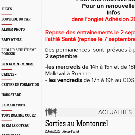
Pour un renouvell
JUGES
Infos
dans l'onglet Adhésion 
BOUTIQUE DU CAR
ALBUM PHOTO
Reprise des entraînements le 2 sep
l'athlé Santé (reprise le 7 septembre
BABY ATHLE
es permanences sont prévues à p
D
ECOLE D'ATHLÉTISME
POUSSIN
2 septembre
BENJAMIN - MINIME
-
les mercredis
de 14h à 15h et de 18
Malleval à Roanne
CADETS +
-
les vendredis
de 17h à 19h au CO
CENTRE DE FORMATION
HORS STADE
LA MABLYROTE
ACTUALITÉS
TOUT ROANNE COURT
Sorties au Montoncel
10 KM LE COTEAU
2 Août 2026 - Pierre Farjot