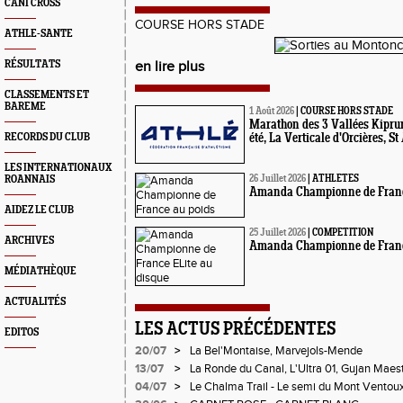
CANI CROSS
COURSE HORS STADE
ATHLE-SANTE
RÉSULTATS
en lire plus
CLASSEMENTS ET
BAREME
1 Août 2026
|
COURSE HORS STADE
Marathon des 3 Vallées Kipru
RECORDS DU CLUB
été, La Verticale d'Orcières, S
LES INTERNATIONAUX
ROANNAIS
26 Juillet 2026
|
ATHLETES
Amanda Championne de Franc
AIDEZ LE CLUB
25 Juillet 2026
|
COMPETITION
ARCHIVES
Amanda Championne de France
MÉDIATHÈQUE
ACTUALITÉS
LES ACTUS PRÉCÉDENTES
EDITOS
20/07
>
La Bel'Montaise, Marvejols-Mende
13/07
>
La Ronde du Canal, L'Ultra 01, Gujan Maes
04/07
>
Le Chalma Trail - Le semi du Mont Ventoux -
Cublize - Les Passerelles de Monteynard - T